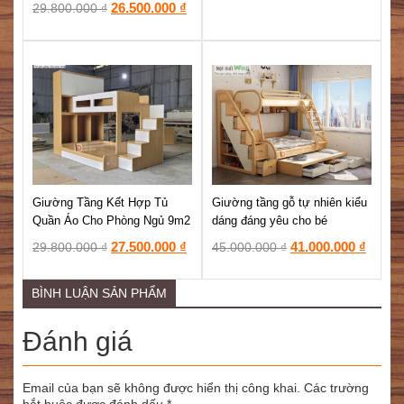
26.500.000
₫
29.800.000
₫
Mi
Giường Tầng Kết Hợp Tủ
Giường tầng gỗ tự nhiên kiểu
Gi
Quần Áo Cho Phòng Ngủ 9m2
dáng đáng yêu cho bé
Tr
27.500.000
₫
41.000.000
₫
29.800.000
₫
45.000.000
₫
1
1
BÌNH LUẬN SẢN PHẨM
Đánh giá
Email của bạn sẽ không được hiển thị công khai.
Các trường
bắt buộc được đánh dấu
*