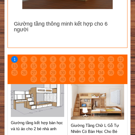
Giường tầng thông minh kết hợp cho 6
người
SẢN PHẨM CÙNG DANH MỤC
1
2
3
4
5
6
7
8
9
10
11
12
13
14
15
16
17
18
19
20
21
22
23
24
25
26
27
28
29
30
31
32
33
34
35
36
37
38
39
40
41
42
43
44
Giường tầng kết hợp bàn học
Giường Tầng Chữ L Gỗ Tự
và tủ áo cho 2 bé nhà anh
Nhiên Có Bàn Học Cho Bé
9+
Thắng- Hà Đông