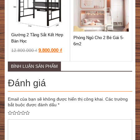
Giường 2 Tầng Sắt Kết Hợp
Phòng Ngủ Cho 2 Bé Gái 5-
Bàn Học
6m2
Mẫ
9.800.000
₫
12.800.000
₫
gọ
BÌNH LUẬN SẢN PHẨM
Đánh giá
Email của bạn sẽ không được hiển thị công khai.
Các trường
bắt buộc được đánh dấu
*