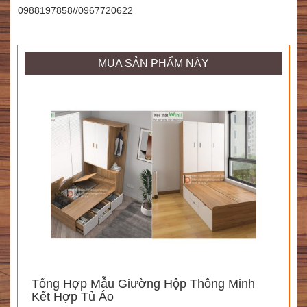
0988197858//0967720622
MUA SẢN PHẨM NÀY
Tổng Hợp Mẫu Giường Hộp Thông Minh
Kết Hợp Tủ Áo