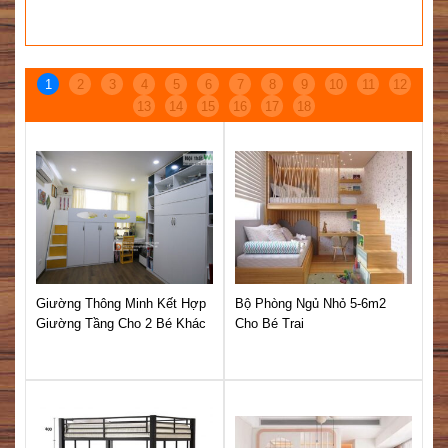
SẢN PHẨM CÙNG DANH MỤC
1
2
3
4
5
6
7
8
9
10
11
12
13
14
15
16
17
18
Giường Thông Minh Kết Hợp
Bộ Phòng Ngủ Nhỏ 5-6m2
Giường Tầng Cho 2 Bé Khác
Cho Bé Trai
Gi
Giới
Hợ
Gá