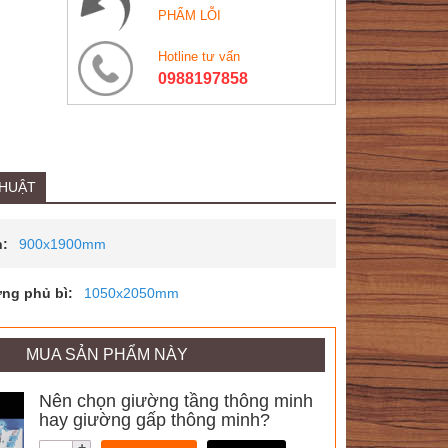
PHẨM LỖI
Hotline tư vấn
0988197858
THUẬT
n:
900x1900mm
ng phủ bì:
1050x2050mm
MUA SẢN PHẨM NÀY
Nên chọn giường tầng thông minh
hay giường gấp thông minh?