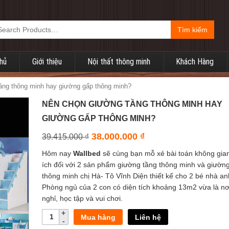
Tìm kiếm
hủ
Giới thiệu
Nội thất thông minh
Khách Hàng
ầng thông minh hay giường gấp thông minh?
NÊN CHỌN GIƯỜNG TẦNG THÔNG MINH HAY
GIƯỜNG GẤP THÔNG MINH?
38.000.000
₫
39.415.000
₫
Hôm nay
Wallbed
sẽ cùng bạn mỗ xẻ bài toán không gian
ích đối với 2 sản phẩm giường tầng thông minh và giườn
thông minh chị Hà- Tô Vĩnh Diện thiết kế cho 2 bé nhà an
Phòng ngủ của 2 con có diện tích khoảng 13m2 vừa là nơ
nghỉ, học tập và vui chơi.
Mua hàng
Liên hệ