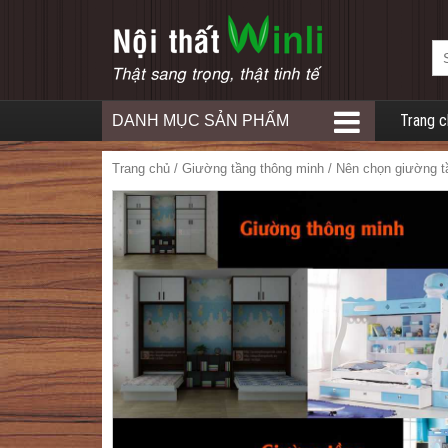
Trang c
DANH MỤC SẢN PHẨM
Trang chủ
/
Giường tầng thông minh
/ Nên chọn giường t