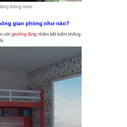
tầng thông minh
không gian phòng như nào?
on với
giường tầng
nhằm tiết kiệm không
ái.