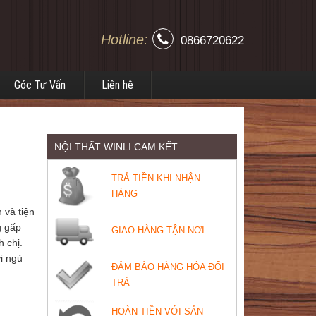
Hotline:
0866720622
Góc Tư Vấn
Liên hệ
NỘI THẤT WINLI CAM KẾT
TRẢ TIỀN KHI NHẬN
HÀNG
 và tiện
g gấp
GIAO HÀNG TẬN NƠI
h chị.
i ngủ
ĐẢM BẢO HÀNG HÓA ĐỔI
TRẢ
HOÀN TIỀN VỚI SẢN