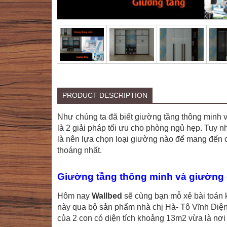
PRODUCT DESCRIPTION
Như chúng ta đã biết giường tầng thông minh
là 2 giải pháp tối ưu cho phòng ngủ hẹp. Tuy n
là nên lựa chọn loại giường nào để mang đến
thoáng nhất.
Giường tầng thông minh và giường 
Hôm nay
Wallbed
sẽ cùng bạn mỗ xẻ bài toán k
này qua bộ sản phẩm nhà chị Hà- Tô Vĩnh Diện 
của 2 con có diện tích khoảng 13m2 vừa là nơi 