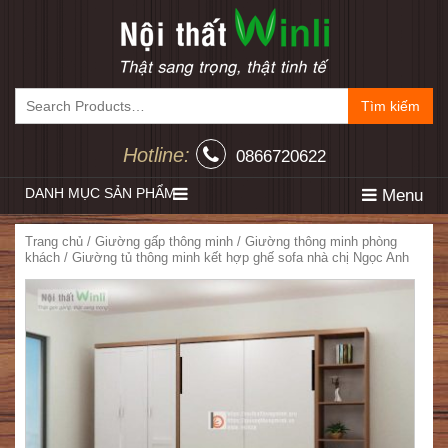
Tìm kiếm
Hotline:
0866720622
DANH MỤC SẢN PHẨM
Menu
Trang chủ
/
Giường gấp thông minh
/
Giường thông minh phòng
khách
/ Giường tủ thông minh kết hợp ghế sofa nhà chị Ngọc Anh