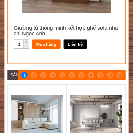
Giường tủ thông minh kết hợp ghế sofa nhà
chị Ngọc Anh
Mua hàng
Liên hệ
SẢN PHẨM CÙNG DANH MỤC
1
2
3
4
5
6
7
8
9
10
11