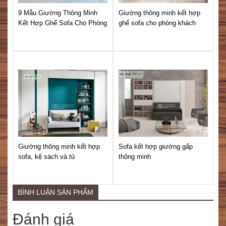
9 Mẫu Giường Thông Minh
Giường thông minh kết hợp
Gi
Kết Hợp Ghế Sofa Cho Phòng
ghế sofa cho phòng khách
kè
Khách
2
Giường thông minh kết hợp
Sofa kết hợp giường gấp
Bộ
sofa, kệ sách và tủ
thông minh
mi
2
BÌNH LUẬN SẢN PHẨM
Đánh giá