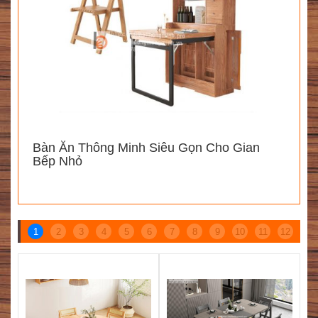
Bàn Ăn Thông Minh Siêu Gọn Cho Gian
Bếp Nhỏ
SẢN PHẨM CÙNG DANH MỤC
1
2
3
4
5
6
7
8
9
10
11
12