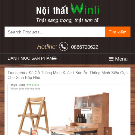
Tìm kiếm
Hotline:
0866720622
DANH MỤC SẢN PHẨM
Menu
Trang chủ
/
Đồ Gỗ Thông Minh Khác
/ Bàn Ăn Thông Minh Siêu Gọn
Cho Gian Bếp Nhỏ