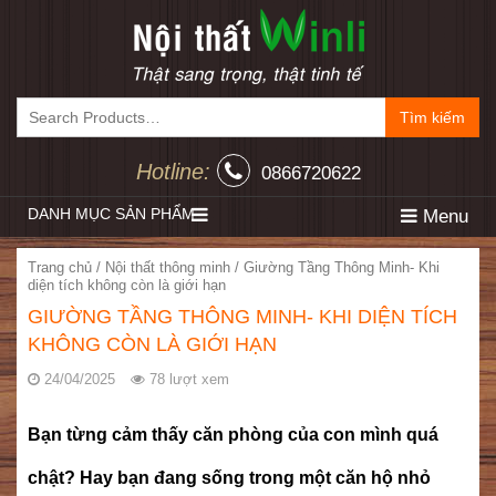
Tìm kiếm
Hotline:
0866720622
DANH MỤC SẢN PHẨM
Menu
Trang chủ
/
Nội thất thông minh
/
Giường Tầng Thông Minh- Khi
diện tích không còn là giới hạn
GIƯỜNG TẦNG THÔNG MINH- KHI DIỆN TÍCH
KHÔNG CÒN LÀ GIỚI HẠN
24/04/2025
78 lượt xem
Bạn từng cảm thấy căn phòng của con mình quá
chật? Hay bạn đang sống trong một căn hộ nhỏ