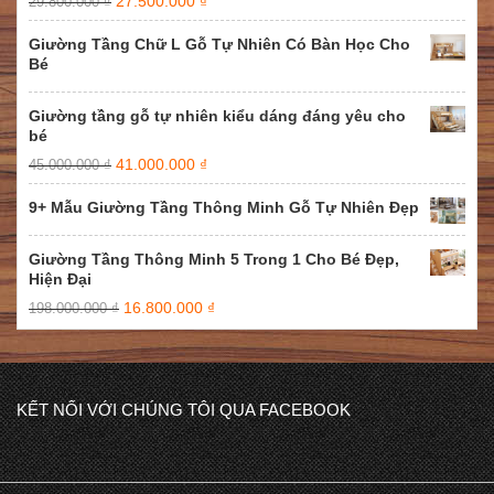
27.500.000
₫
29.800.000
₫
Giường Tầng Chữ L Gỗ Tự Nhiên Có Bàn Học Cho
Bé
Giường tầng gỗ tự nhiên kiểu dáng đáng yêu cho
bé
41.000.000
₫
45.000.000
₫
9+ Mẫu Giường Tầng Thông Minh Gỗ Tự Nhiên Đẹp
Giường Tầng Thông Minh 5 Trong 1 Cho Bé Đẹp,
Hiện Đại
16.800.000
₫
198.000.000
₫
KẾT NỐI VỚI CHÚNG TÔI QUA FACEBOOK