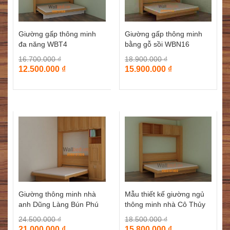
Giường gấp thông minh
Giường gấp thông minh
bằng gỗ sồi WBN16
đa năng WBT4
18.900.000
₫
16.700.000
₫
15.900.000
₫
12.500.000
₫
Mẫu thiết kế giường ngủ
Giường thông minh nhà
thông minh nhà Cô Thủy
anh Dũng Làng Bún Phú
Văn Quán
Đô
18.500.000
₫
24.500.000
₫
15.800.000
₫
21.000.000
₫