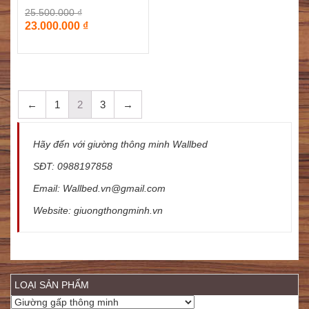
25.500.000
₫
23.000.000
₫
←
1
2
3
→
Hãy đến với giường thông minh Wallbed
SĐT: 0988197858
Email: Wallbed.vn@gmail.com
Website: giuongthongminh.vn
LOẠI SẢN PHẨM