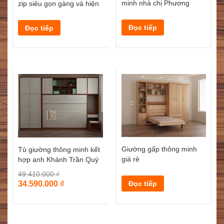
minh nhà chị Phương
zip siêu gọn gàng và hiện
đại
Đọc tiếp
Đọc tiếp
Giường gấp thông minh
Tủ giường thông minh kết
giá rẻ
hợp anh Khánh Trần Quý
Kiên
49.410.000
₫
Đọc tiếp
34.590.000
₫