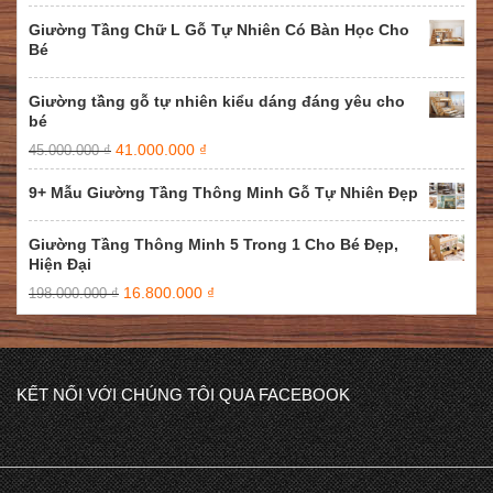
Giường Tầng Chữ L Gỗ Tự Nhiên Có Bàn Học Cho
Bé
Giường tầng gỗ tự nhiên kiểu dáng đáng yêu cho
bé
41.000.000
₫
45.000.000
₫
9+ Mẫu Giường Tầng Thông Minh Gỗ Tự Nhiên Đẹp
Giường Tầng Thông Minh 5 Trong 1 Cho Bé Đẹp,
Hiện Đại
16.800.000
₫
198.000.000
₫
KẾT NỐI VỚI CHÚNG TÔI QUA FACEBOOK